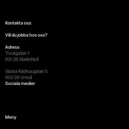
Kontakta oss
info@wearekelp.se
Vill du jobba hos oss?
maria.marklund@wearekelp.se
Adress
Truckgatan 1
931 36 Skellefteå
Västra Rådhusgatan 5
903 26 Umeå
Sociala medier
LinkedIn
Instagram
Facebook
Meny
Tillväxtprogram