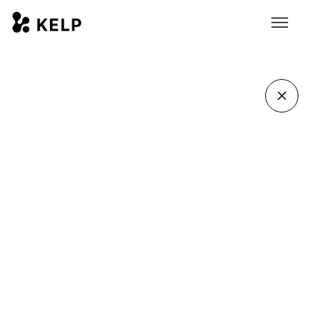
Åsa Staffansdotter
Digital producent
asa.staffansdotter@wearekelp.se