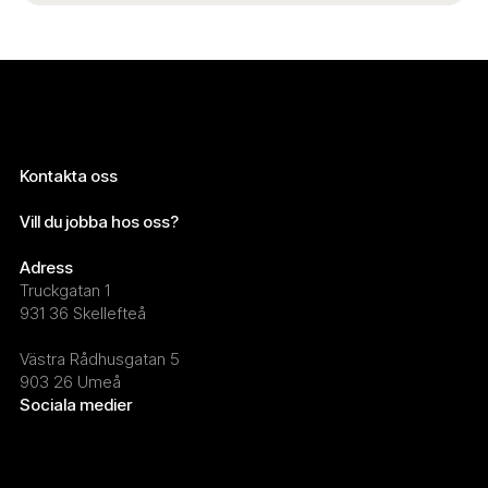
Kontakta oss
info@wearekelp.se
Vill du jobba hos oss?
maria.marklund@wearekelp.se
Adress
Truckgatan 1
931 36 Skellefteå
Västra Rådhusgatan 5
903 26 Umeå
Sociala medier
LinkedIn
Instagram
Facebook