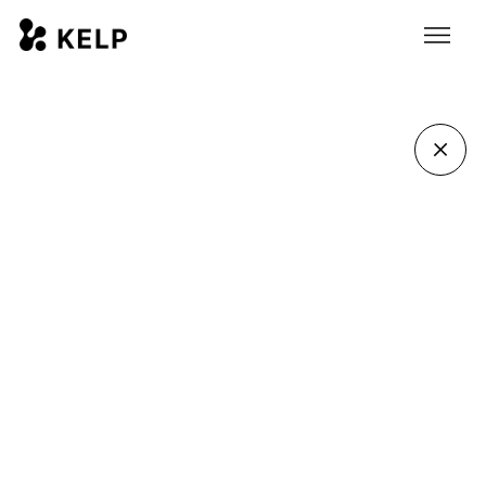
Fanny Söndergaard
Varumärkesstrateg
fanny.sondergaard@wearekelp.se