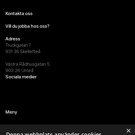
Kontakta oss
info@wearekelp.se
Vill du jobba hos oss?
maria.marklund@wearekelp.se
Adress
Truckgatan 1
931 36 Skellefteå
Västra Rådhusgatan 5
903 26 Umeå
Sociala medier
LinkedIn
Instagram
Facebook
Meny
Tillväxtprogram
Tjänster
×
Guider
Denna webbplats använder cookies