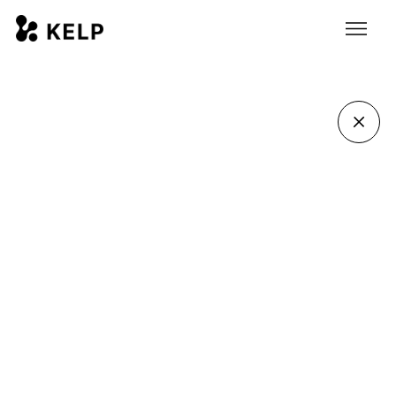
Susanne Lundqvist
Affärssystemkonsult
susanne.lundqvist@wearekelp.se