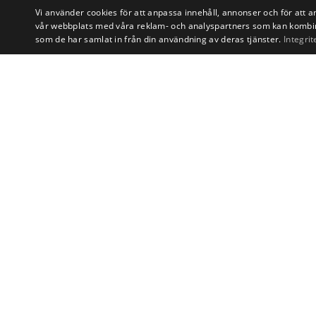
Vi använder cookies för att anpassa innehåll, annonser och för att a
vår webbplats med våra reklam- och analyspartners som kan kombin
som de har samlat in från din användning av deras tjänster.
Integrit