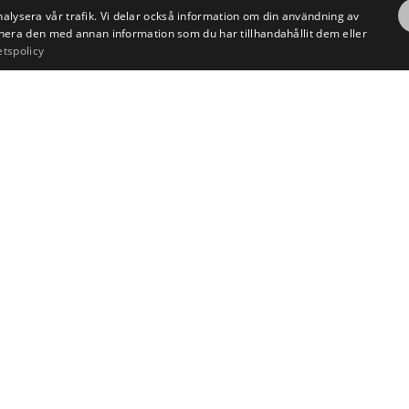
nalysera vår trafik. Vi delar också information om din användning av
era den med annan information som du har tillhandahållit dem eller
etspolicy