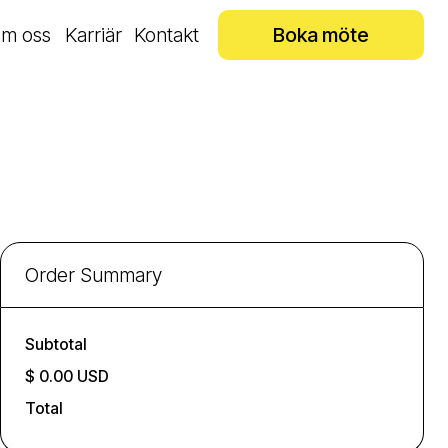
m oss
Karriär
Kontakt
Boka möte
Boka möte
Order Summary
Subtotal
$ 0.00 USD
Total