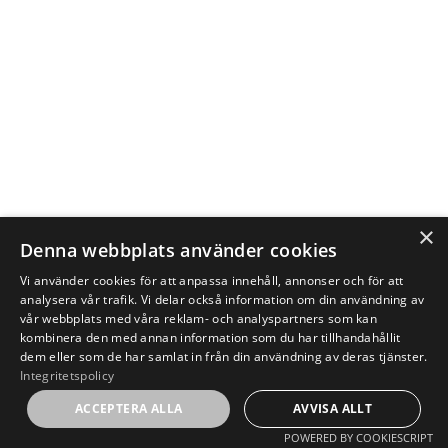
×
Denna webbplats använder cookies
Vi använder cookies för att anpassa innehåll, annonser och för att
analysera vår trafik. Vi delar också information om din användning av
vår webbplats med våra reklam- och analyspartners som kan
kombinera den med annan information som du har tillhandahållit
dem eller som de har samlat in från din användning av deras tjänster.
Integritetspolicy
ACCEPTERA ALLA
AVVISA ALLT
POWERED BY COOKIESCRIPT